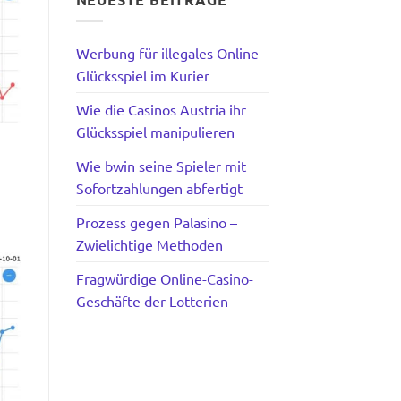
Werbung für illegales Online-
Glücksspiel im Kurier
Wie die Casinos Austria ihr
Glücksspiel manipulieren
Wie bwin seine Spieler mit
Sofortzahlungen abfertigt
Prozess gegen Palasino –
Zwielichtige Methoden
Fragwürdige Online-Casino-
Geschäfte der Lotterien