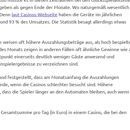
geben als gegen Ende der Monate. Wo naturgemäß wesentlich
. Denn
laut Casinos-Webseite
haben die Geräte im jährlichen
und 93 % des Umsatzes. Die Statistik besagt allerdings etwas
 weisen oft höhere Auszahlungsbeträge aus, als hoch bespielt
s Monats zeigen in anderen Fällen oft ähnliche Gewinne wie
tpunkt einerseits deutlich weniger Gäste anwesend und
inspielergebnisse zu verzeichnen sind.
nd festgestellt, dass am Monatsanfang die Auszahlungen
nde, wenn die Casinos schlechter besucht sind. Höhere
 dass die Spieler länger an den Automaten bleiben, auch wenn
e Gesamtsumme pro Tag (in Euro) in einem Casino, die bei den