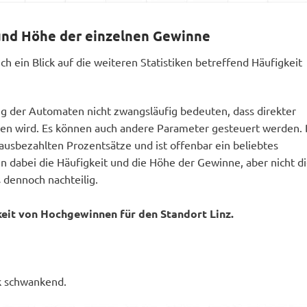
 und Höhe der einzelnen Gewinne
 ein Blick auf die weiteren Statistiken betreffend Häufigkeit
ng der Automaten nicht zwangsläufig bedeuten, dass direkter
en wird. Es können auch andere Parameter gesteuert werden.
 ausbezahlten Prozentsätze und ist offenbar ein beliebtes
en dabei die Häufigkeit und die Höhe der Gewinne, aber nicht d
s dennoch nachteilig.
gkeit von Hochgewinnen für den Standort Linz.
rk schwankend.