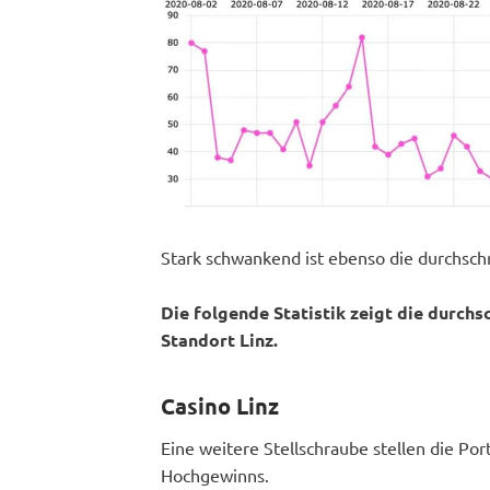
Stark schwankend ist ebenso die durchsc
Die folgende Statistik zeigt die durch
Standort Linz.
Casino Linz
Eine weitere Stellschraube stellen die Por
Hochgewinns.