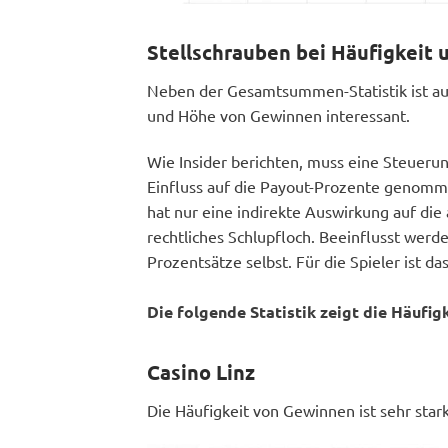
Stellschrauben bei Häufigkeit
Neben der Gesamtsummen-Statistik ist auch
und Höhe von Gewinnen interessant.
Wie Insider berichten, muss eine Steueru
Einfluss auf die Payout-Prozente genomm
hat nur eine indirekte Auswirkung auf die
rechtliches Schlupfloch. Beeinflusst werd
Prozentsätze selbst. Für die Spieler ist da
Die folgende Statistik zeigt die Häufi
Casino Linz
Die Häufigkeit von Gewinnen ist sehr sta