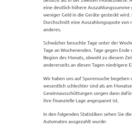
eine deutlich höhere Auszahlungssumme 
weniger Geld in die Geräte gesteckt wird
Durchschnitt eine Auszahlungsquote von r
anderes.
Schwächer besuchte Tage unter der Woche
Tage an Wochenenden. Tage gegen Ende de
Beginn des Monats, obwohl zu diesem Zei
andererseits an diesen Tagen niedrigere E
Wir haben uns auf Spurensuche begeben u
wesentlich schlechter sind als am Monatse
Gewinnausschüttungen sorgen dann dafür,
ihre finanzielle Lage angespannt ist.
In den folgenden Statistiken sehen Sie di
Automaten ausgezahlt wurde: