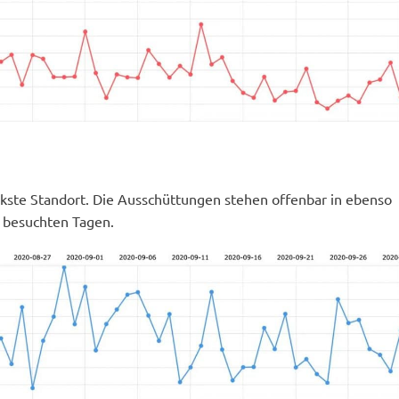
rkste Standort. Die Ausschüttungen stehen offenbar in ebenso
 besuchten Tagen.