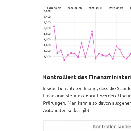
Kontrolliert das Finanzministe
Insider berichteten häufig, dass die Stand
Finanzministerium geprüft werden. Und in
Prüfungen. Man kann also davon ausgehen
Automaten selbst gibt.