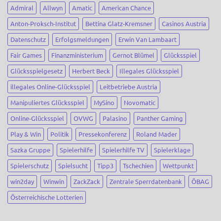
Methoden
Admiral
Allwyn
Amatic
American Chance
Anton-Proksch-Institut
Bettina Glatz-Kremsner
Casinos Austria
Datenschutz
Erfolgsmeldungen
Erwin Van Lambaart
Fair Games
Finanzministerium
Gernot Blümel
Glücksspiel
Glücksspielgesetz
Herbert Beck
Illegales Glücksspiel
illegales Online-Glücksspiel
Leitbetriebe Austria
Manipuliertes Glücksspiel
MySino
Novomatic
Online-Glücksspiel
OVWG
Palasino
Panther Gaming
Play & Win
Politik
Pressekonferenz
Roland Mader
Sazka Gruppe
Spielerhilfe
Spielerhilfe TV
Spielerklage
Spielerschutz
Spielsucht
Tipp3
Tschechien
Wettpunkt
win2day
Winwin
ZackZack
Zentrale Sperrdatenbank
ÖBAG
Österreichische Lotterien