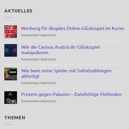
AKTUELLES
Werbung für illegales Online-Glücksspiel im Kurier
für
Kommentare deaktiviert
Werbung
für
Wie die Casinos Austria ihr Glücksspiel
illegales
manipulieren
Online-
für
Kommentare deaktiviert
Glücksspiel
Wie
im
die
Kurier
Wie bwin seine Spieler mit Sofortzahlungen
Casinos
abfertigt
Austria
für
Kommentare deaktiviert
ihr
Wie
Glücksspiel
bwin
manipulieren
Prozess gegen Palasino – Zwielichtige Methoden
seine
für
Kommentare deaktiviert
Spieler
Prozess
mit
gegen
Sofortzahlungen
Palasino
THEMEN
abfertigt
–
Zwielichtige