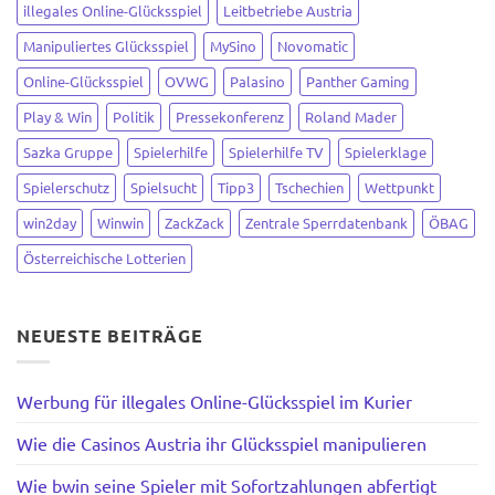
illegales Online-Glücksspiel
Leitbetriebe Austria
Manipuliertes Glücksspiel
MySino
Novomatic
Online-Glücksspiel
OVWG
Palasino
Panther Gaming
Play & Win
Politik
Pressekonferenz
Roland Mader
Sazka Gruppe
Spielerhilfe
Spielerhilfe TV
Spielerklage
Spielerschutz
Spielsucht
Tipp3
Tschechien
Wettpunkt
win2day
Winwin
ZackZack
Zentrale Sperrdatenbank
ÖBAG
Österreichische Lotterien
NEUESTE BEITRÄGE
Werbung für illegales Online-Glücksspiel im Kurier
Wie die Casinos Austria ihr Glücksspiel manipulieren
Wie bwin seine Spieler mit Sofortzahlungen abfertigt