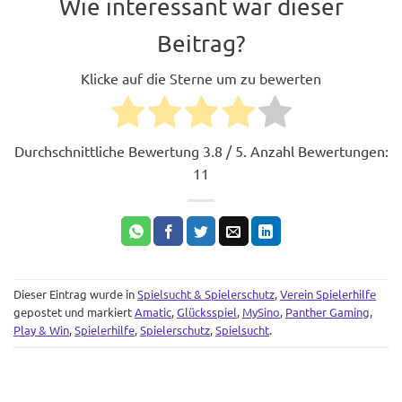
Wie interessant war dieser
Beitrag?
Klicke auf die Sterne um zu bewerten
Durchschnittliche Bewertung
3.8
/ 5. Anzahl Bewertungen:
11
Dieser Eintrag wurde in
Spielsucht & Spielerschutz
,
Verein Spielerhilfe
gepostet und markiert
Amatic
,
Glücksspiel
,
MySino
,
Panther Gaming
,
Play & Win
,
Spielerhilfe
,
Spielerschutz
,
Spielsucht
.