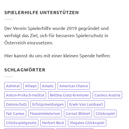
SPIELERHILFE UNTERSTÜTZEN
Der Verein Spielerhilfe wurde 2019 gegründet und
verfolgt das Ziel, sich für besseren Spielerschutz in
Österreich einzusetzen.
Hier kannst du uns mit einer kleinen Spende helfen:
SCHLAGWÖRTER
Admiral
Allwyn
Amatic
American Chance
Anton-Proksch-Institut
Bettina Glatz-Kremsner
Casinos Austria
Datenschutz
Erfolgsmeldungen
Erwin Van Lambaart
Fair Games
Finanzministerium
Gernot Blümel
Glücksspiel
Glücksspielgesetz
Herbert Beck
Illegales Glücksspiel